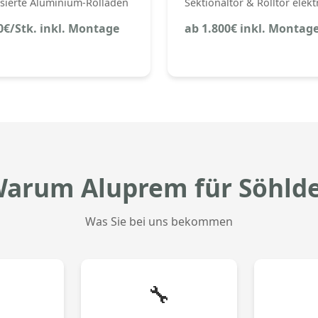
sierte Aluminium-Rolläden
Sektionaltor & Rolltor elekt
0€/Stk. inkl. Montage
ab 1.800€ inkl. Montag
arum Aluprem für Söhld
Was Sie bei uns bekommen
🔧