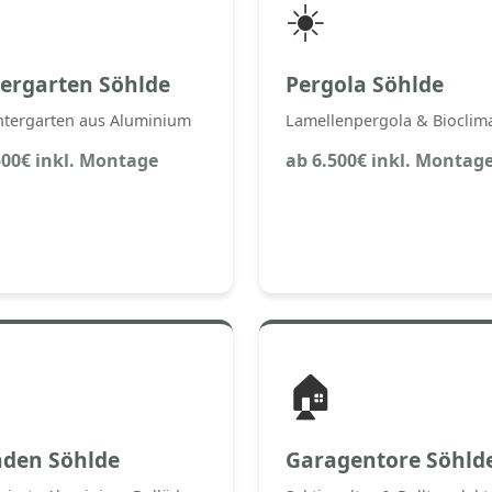
☀️
ergarten Söhlde
Pergola Söhlde
ntergarten aus Aluminium
Lamellenpergola & Bioclima
500€ inkl. Montage
ab 6.500€ inkl. Montag
🏠
äden Söhlde
Garagentore Söhld