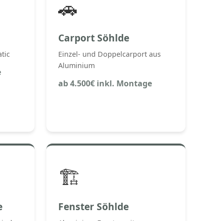
🚗
Carport Söhlde
tic
Einzel- und Doppelcarport aus
Aluminium
e
ab 4.500€ inkl. Montage
🏗️
e
Fenster Söhlde