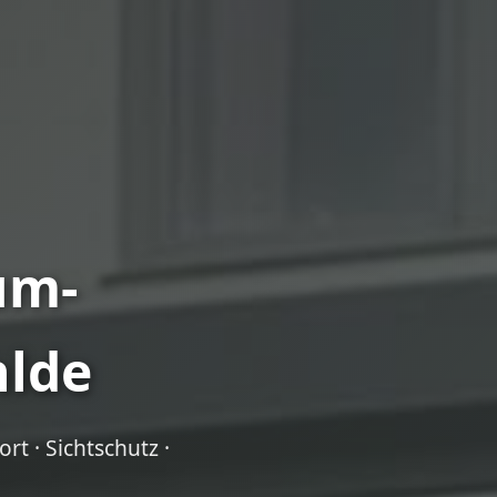
um-
hlde
t · Sichtschutz ·