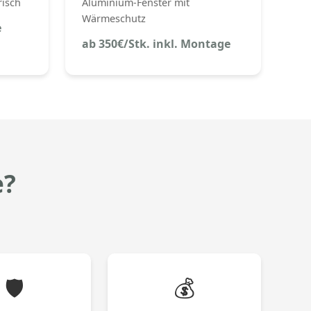
risch
Aluminium-Fenster mit
Wärmeschutz
e
ab 350€/Stk. inkl. Montage
e?
🛡️
💰