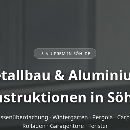
📍 ALUPREM IN SÖHLDE
tallbau & Alumini
struktionen in Sö
assenüberdachung · Wintergarten · Pergola · Carpor
Rolläden · Garagentore · Fenster