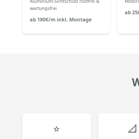
Aluminium-Sichtschutz rostfrei &
Motori
wartungsfrei
ab 25
ab 180€/m inkl. Montage
W
⭐
📐