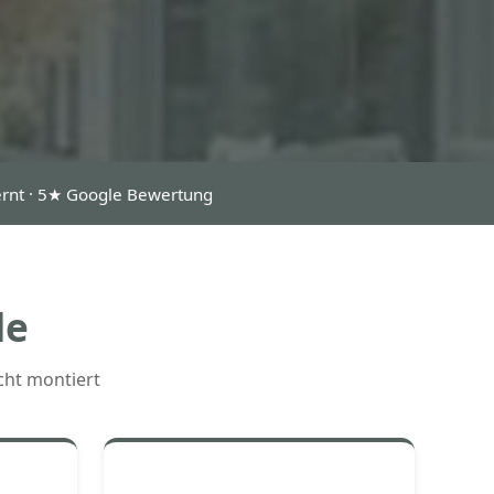
fernt · 5★ Google Bewertung
de
cht montiert