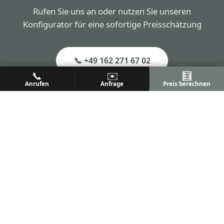
Rufen Sie uns an oder nutzen Sie unseren
Konfigurator für eine sofortige Preisschätzung
📞 +49 162 271 67 02
📞
✉️
🧮
Anrufen
Anfrage
Preis berechnen
📧 info@aluprem.de
Konfigurator öffnen
Weitere Orte in der Nähe
Aluprem ist in allen Orten im 50km-Umkreis von