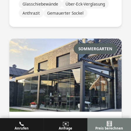
Glasschiebewände
Über-Eck-Verglasung
Anthrazit
Gemauerter Sockel
SOMMERGARTEN
📞
✉️
🧮
Großer Sommergarten mit
Anrufen
Anfrage
Preis berechnen