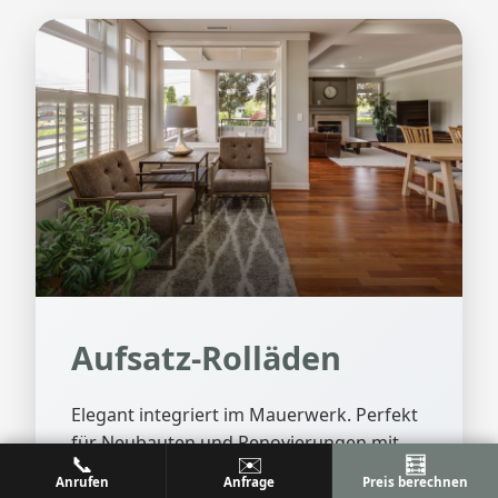
Aufsatz-Rolläden
Elegant integriert im Mauerwerk. Perfekt
für Neubauten und Renovierungen mit
📞
✉️
🧮
hohen Designansprüchen.
Anrufen
Anfrage
Preis berechnen