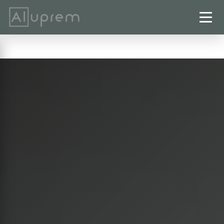
Startseite
›
Wintergärten
›
Goslar