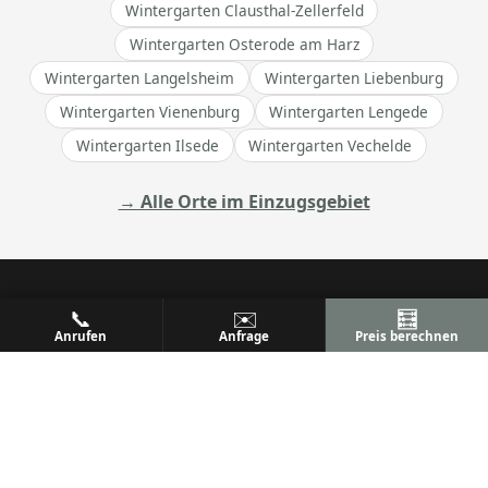
Wintergarten Clausthal-Zellerfeld
Wintergarten Osterode am Harz
Wintergarten Langelsheim
Wintergarten Liebenburg
Wintergarten Vienenburg
Wintergarten Lengede
Wintergarten Ilsede
Wintergarten Vechelde
→ Alle Orte im Einzugsgebiet
📞
✉️
🧮
Anrufen
Anfrage
Preis berechnen
ALU
PREM
Ihr Metallbaufachbetrieb
Metallbau & Premium Aluminium-Konstruktionen
Terrassenüberdachungen, Wintergärten & mehr