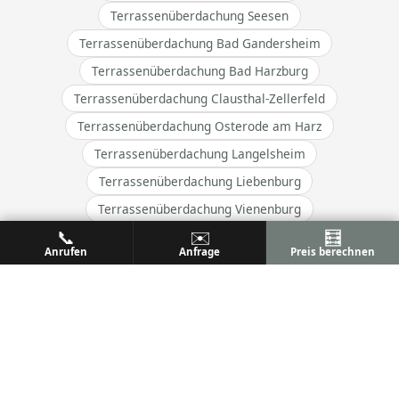
Terrassenüberdachung Seesen
Terrassenüberdachung Bad Gandersheim
Terrassenüberdachung Bad Harzburg
Terrassenüberdachung Clausthal-Zellerfeld
Terrassenüberdachung Osterode am Harz
Terrassenüberdachung Langelsheim
Terrassenüberdachung Liebenburg
Terrassenüberdachung Vienenburg
📞
✉️
🧮
Terrassenüberdachung Lengede
Anrufen
Anfrage
Preis berechnen
Terrassenüberdachung Ilsede
→ Alle Orte im Einzugsgebiet