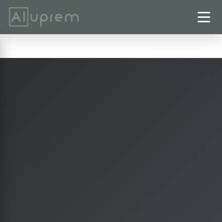
Startseite
›
Terrassenüberdachungen
›
Schladen-Werla