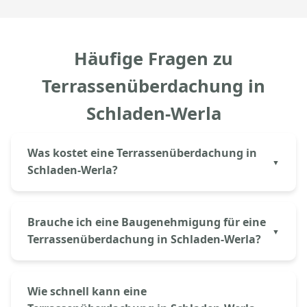
Häufige Fragen zu
Terrassenüberdachung in
Schladen-Werla
Was kostet eine Terrassenüberdachung in
Schladen-Werla?
Eine Aluminium-Terrassenüberdachung in Schladen-
Werla kostet bei Aluprem ab 3.500€ inkl. Material
Brauche ich eine Baugenehmigung für eine
und Montage. Der genaue Preis hängt von Größe
Terrassenüberdachung in Schladen-Werla?
(Breite × Tiefe), Dacheindeckung (Glas oder
Polycarbonat) und gewünschter Ausstattung ab. Mit
In Niedersachsen – also auch in Schladen-Werla –
unserem Online-Konfigurator erhalten Sie sofort
sind Terrassenüberdachungen bis 30m²
Wie schnell kann eine
eine erste Kalkulation.
Grundfläche häufig genehmigungsfrei, sofern