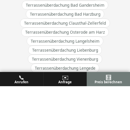
Terrassenüberdachung Bad Gandersheim
Terrassenüberdachung Bad Harzburg
Terrassenüberdachung Clausthal-Zellerfeld
Terrassenüberdachung Osterode am Harz
Terrassenüberdachung Langelsheim
Terrassenüberdachung Liebenburg
Terrassenüberdachung Vienenburg
Terrassenüberdachung Lengede
📞
✉️
🧮
Terrassenüberdachung Ilsede
Anrufen
Anfrage
Preis berechnen
Terrassenüberdachung Vechelde
→ Alle Orte im Einzugsgebiet