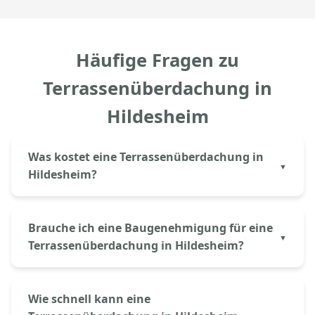
Häufige Fragen zu
Terrassenüberdachung in
Hildesheim
Was kostet eine Terrassenüberdachung in
Hildesheim?
Eine Aluminium-Terrassenüberdachung in
Hildesheim kostet bei Aluprem ab 3.500€ inkl.
Brauche ich eine Baugenehmigung für eine
Material und Montage. Der genaue Preis hängt von
Terrassenüberdachung in Hildesheim?
Größe (Breite × Tiefe), Dacheindeckung (Glas oder
Polycarbonat) und gewünschter Ausstattung ab. Mit
In Niedersachsen – also auch in Hildesheim – sind
unserem Online-Konfigurator erhalten Sie sofort
Terrassenüberdachungen bis 30m² Grundfläche
Wie schnell kann eine
eine erste Kalkulation.
häufig genehmigungsfrei, sofern Mindestabstände