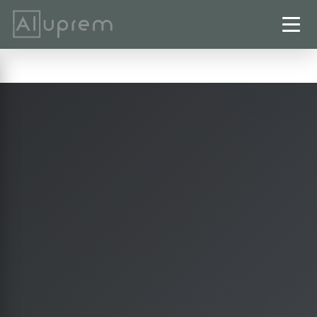
Startseite
›
Terrassenüberdachungen
›
Hildesheim